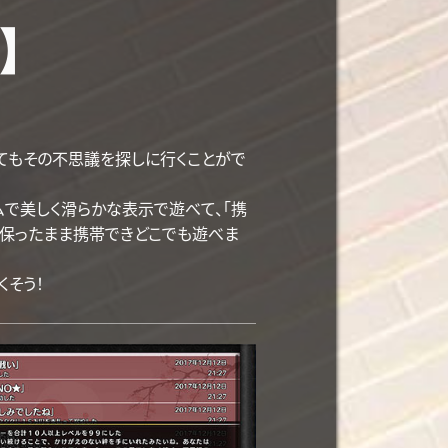
版】
』
こに居てもその不思議を探しに行くことがで
ームで美しく滑らかな表示で遊べて、「携
に保ったまま携帯できどこでも遊べま
そう！