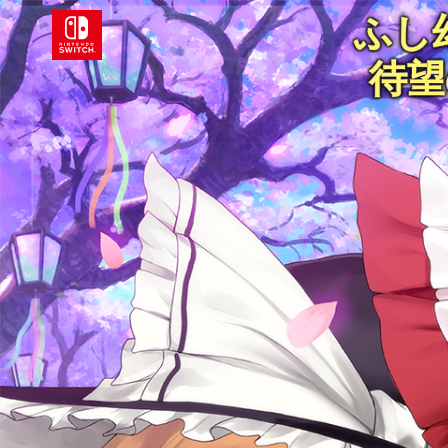
ふし幻
待望