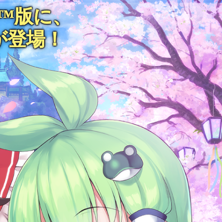
ch™版に、
が登場！