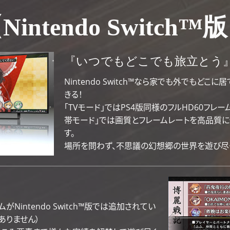
Nintendo Switch™
『いつでもどこでも旅立とう
Nintendo Switch™なら家でも外でもど
きる！
「TVモード」ではPS4版同様のフルHD60フレ
帯モード」では画質とフレームレートを高品質
す。
場所を問わず、不思議の幻想郷の世界を遊び尽く
』
ムがNintendo Switch™版では追加されてい
ありません）