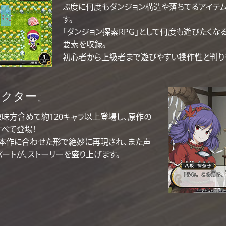
ぶ度に何度もダンジョン構造や落ちてるアイテム
す。
「ダンジョン探索RPG」として何度も遊びたく
要素を収録。
初心者から上級者まで遊びやすい操作性と判りや
ラクター』
も敵味方含めて約120キャラ以上登場し、原作の
すべて登場！
本作に合わせた形で絶妙に再現され、また声
ートが、ストーリーを盛り上げます。