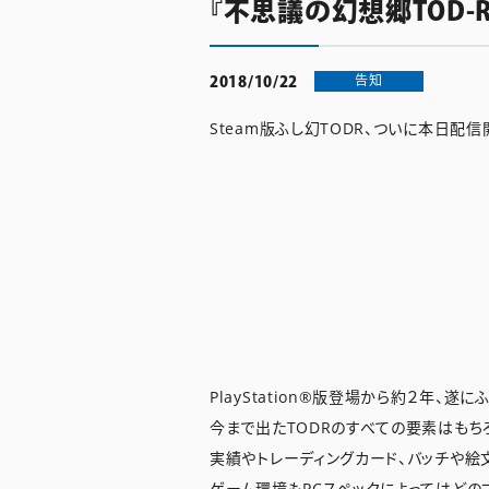
『不思議の幻想郷TOD-R
告知
2018/10/22
Steam版ふし幻TODR、ついに本日配信
PlayStation®版登場から約２年、遂
今まで出たTODRのすべての要素はもちろ
実績やトレーディングカード、バッチや絵
ゲーム環境もPCスペックによってはどの