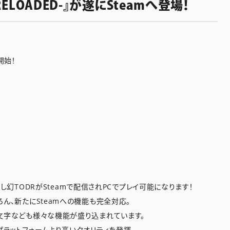
ELOADED-』が遂にSteamへ登場！
開始！
にふし幻TODRがSteamで配信されPCでプレイ可能になります！
ん、新たにSteamへの機能も完全対応。
文字なども様々な機能が盛り込まれています。
プラットフォームより高いクオリティを発揮。